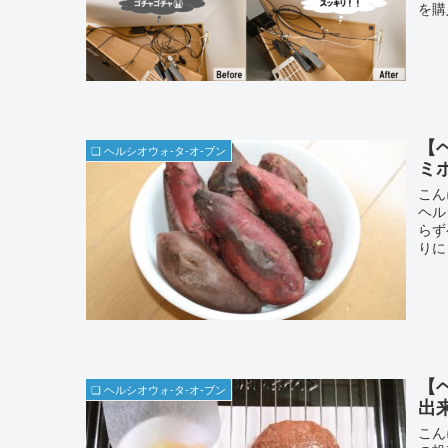
を購
【
❏ ヘルシオウォ-タ-オ-ブン
ミ
こん
ヘル
らず
りに
【
❏ ヘルシオウォ-タ-オ-ブン
出
こん