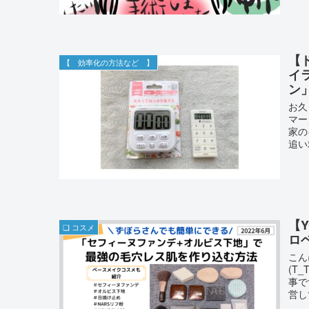
【
【 効率化の方法など 】
イ
ン
お久
マー
家の
追い
【
❏ コスメ
ロ
こん
(T
事で
営し