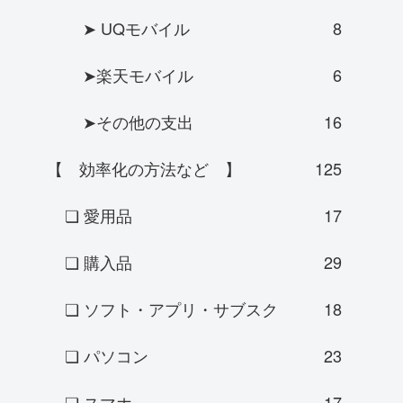
➤ UQモバイル
8
➤楽天モバイル
6
➤その他の支出
16
【 効率化の方法など 】
125
❏ 愛用品
17
❏ 購入品
29
❏ ソフト・アプリ・サブスク
18
❏ パソコン
23
❏ スマホ
17