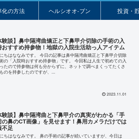
率化の方法
ヘルシオオ-ブン
投資・
体験談】鼻中隔湾曲矯正と下鼻甲介切除の手術の入
時おすすめ持参物！地獄の入院生活助っ人アイテム
にちはななみです。 今日の記事は鼻中隔湾曲矯正と下鼻甲介切除
術の「入院時おすすめ持参物」です。 今回私は人生で初めての入
ったので持参物は何も分からずに、ネットで調べまくってたくさ
ものを持参したのですが、...
2023.11.01
体験談】鼻中隔湾曲と下鼻甲介の真実がわかる「手
前の鼻のCT画像」を見せます！鼻用カメラだけでは
報不足
にちはななみです。 鼻の手術の記事が続いていますが、今日は