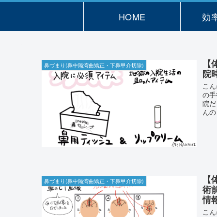
HOME
効
【
鼻づまり(鼻中隔湾曲矯正・下鼻甲介切除)
院
こん
の手
院だ
んの
【
鼻づまり(鼻中隔湾曲矯正・下鼻甲介切除)
術
情
こん