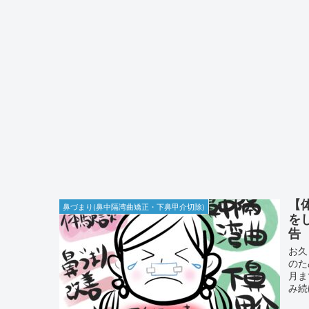
【
鼻づまり(鼻中隔湾曲矯正・下鼻甲介切除)
を
告
お久
のた
月ま
み続