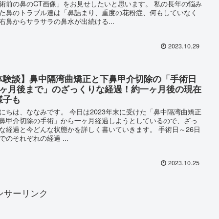
術前の鼻のCT画像」をお見せしたいと思います。 私の長年の悩み
た鼻のトラブル達は「鼻詰まり、重度の花粉症、何もしていなく
右鼻からサラサラの鼻水が出続ける...
2023.10.29
体験談】鼻中隔湾曲矯正と下鼻甲介切除の「手術日
1ヶ月後まで」のざっくりな経過！約一ヶ月後の現在
様子も
にちは、ななみです。 今日は2023年末に受けた「鼻中隔湾曲矯正
鼻甲介切除の手術」から一ヶ月経過しようとしているので、ざっ
な経過と今どんな状態かを詳しく書いていきます。 手術日～26日
でのそれぞれの経過 ...
2023.10.25
ンサーリンク