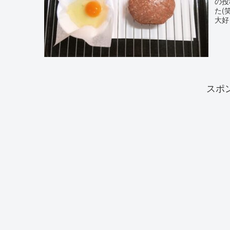
の投
た(
大好き
スポ