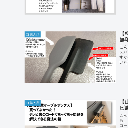
【
❏ 購入品
無
こん
スパ
すが
いた
【
❏ 購入品
ビ
こん
も、
コー