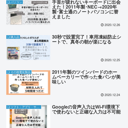
手首が疲れないキーボードに出会
❏ パソコン
えた！2011年製･NEC→2020年
製･富士通のノートパソコンに替
えました
2020.12.26
30秒で設置完了！車用凍結防止シ
❏ 購入品
ートで、真冬の朝が楽になる
2020.12.25
2011年製のツインバードのホー
❏ その他電化製品
ムベーカリーで作った食パンが美
味しい
2020.12.24
Googleの音声入力はWi-Fi環境下
❏ ソフト・アプリ・サブスク
で使わないと正確な入力は不可能