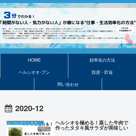
HOME
効率化の方法
ヘルシオオ-ブン
投資・貯金
問い合わせ
2020-12
ヘルシオを極める！蒸した牛肉で
❏ ヘルシオウォ-タ-オ-ブン
作ったタタキ風サラダが美味しい