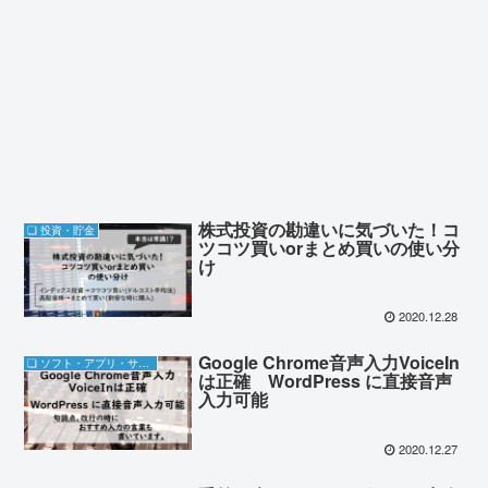
株式投資の勘違いに気づいた！コ
❏ 投資・貯金
ツコツ買いorまとめ買いの使い分
け
2020.12.28
Google Chrome音声入力VoiceIn
❏ ソフト・アプリ・サブスク
は正確 WordPress に直接音声
入力可能
2020.12.27