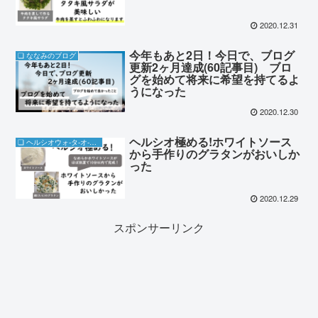
2020.12.31
今年もあと2日！今日で、ブログ
❏ ななみのブログ
更新2ヶ月達成(60記事目) ブロ
グを始めて将来に希望を持てるよ
うになった
2020.12.30
ヘルシオ極める!ホワイトソース
❏ ヘルシオウォ-タ-オ-ブン
から手作りのグラタンがおいしか
った
2020.12.29
スポンサーリンク