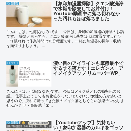
【象印加湿器掃除】クエン酸洗浄
❏ 愛用品
で水垢を除去してお片付け！
YouTube動画中に落ち切れなか
った汚れもほぼ落ちました
こんにちは。七海(ななみ)です。 今日は、象印の加湿器の掃除のお話
です。 掃除と言っても、クエン酸洗浄は基本はほぼ放置ですよ(*´▽
｀*) 慣れれば作業時間は15分程度です、一緒に加湿器の掃除・収納
を頑張りましょう。 ...
濃い目のアイラインも摩擦最小で
❏ コスメ
するする落とす！エレガンス「ア
イメイクアップ リムーバーWP」
こんにちは。七海(ななみ)です。 今日はメイク落としの効率化のお
話。 仕事上どうしてもお化粧をしないといけない女性の方が多いと
思うので、疲れて帰ってきた後のメイク落としぐらいは楽チン化しま
せんか？ ザ・高級感「エ...
【YouTubeアップ】気持ちい
❏ 愛用品
い！象印加湿器のカルキをゴッソ