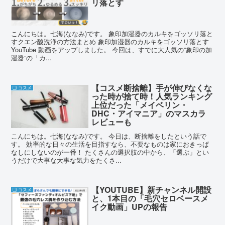
リ落とす
こんにちは。七海(ななみ)です。 象印加湿器のカルキをゴッソリ落と
すクエン酸洗浄の方法まとめ 象印加湿器のカルキをゴッソリ落とす
YouTube 動画をアップしました。 今回は、すでに大人気の”象印の加
湿器”の「カ...
【コスメ断捨離】手が伸びなくな
❏ コスメ
った時が捨て時！人気ランキング
上位だった「メイベリン・
DHC・アイマニア」のマスカラ
レビューも
こんにちは。七海(ななみ)です。 今日は、断捨離をしたという話で
す。 効率的な日々の生活を目指すなら、不要なものは家におきっぱ
なしにしないのが一番！ たくさんの選択肢の中から、「選ぶ」とい
うだけで大事な大事な気力をたくさ...
【YOUTUBE】新チャンネル開設
❏ コスメ
と、1本目の「毛穴セロベースメ
イク動画」UPの報告