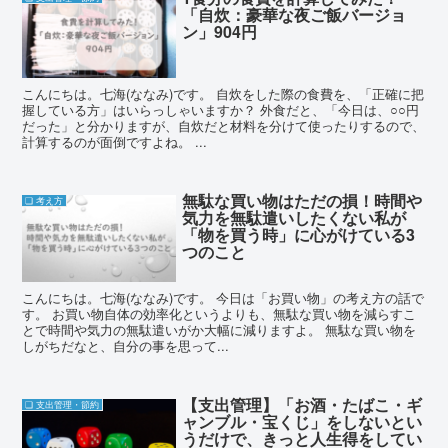
「自炊：豪華な夜ご飯バージョ
ン」904円
こんにちは。七海(ななみ)です。 自炊をした際の食費を、「正確に把
握している方」はいらっしゃいますか？ 外食だと、「今日は、○○円
だった」と分かりますが、自炊だと材料を分けて使ったりするので、
計算するのが面倒ですよね。 ...
無駄な買い物はただの損！時間や
❏ 考え方
気力を無駄遣いしたくない私が
「物を買う時」に心がけている3
つのこと
こんにちは。七海(ななみ)です。 今日は「お買い物」の考え方の話で
す。 お買い物自体の効率化というよりも、無駄な買い物を減らすこ
とで時間や気力の無駄遣いがか大幅に減りますよ。 無駄な買い物を
しがちだなと、自分の事を思って...
【支出管理】「お酒・たばこ・ギ
❏ 支出管理・節約
ャンブル・宝くじ」をしないとい
うだけで、きっと人生得をしてい