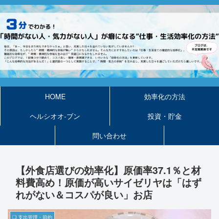
HOME
効率化の方法
ヘルシオオ-ブン
投資・貯金
問い合わせ
【外食店選びの効率化】原価率37.1％と材
料費高め！原価が高いサイゼリヤは「はず
れがない＆コスパが良い」お店
❏ 支出管理・節約