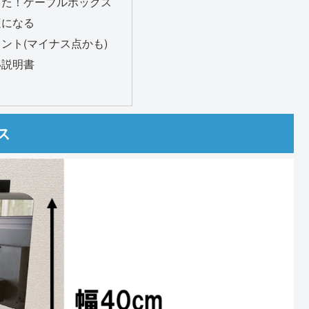
った！ケーブルボックス
適になる
ント(マイナス点かも)
い説明書
ス