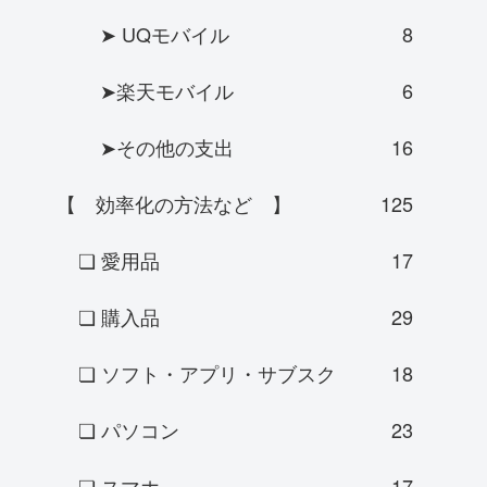
➤ UQモバイル
8
➤楽天モバイル
6
➤その他の支出
16
【 効率化の方法など 】
125
❏ 愛用品
17
❏ 購入品
29
❏ ソフト・アプリ・サブスク
18
❏ パソコン
23
❏ スマホ
17