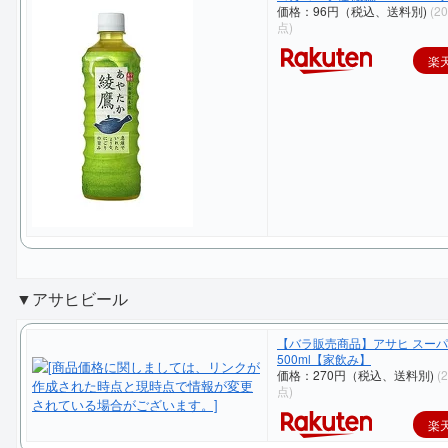
価格：96円（税込、送料別)
(2
点)
楽
▼アサヒビール
【バラ販売商品】アサヒ スー
500ml【家飲み】
価格：270円（税込、送料別)
(
点)
楽