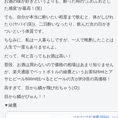
お酒の味が好きというよりも、酔った時の”ふわふわとし
た感覚”が最高！(笑)
でも、自分が本当に酔いたい程度まで飲むと、体がしびれ
たり(ヤバイ(笑))、二日酔いなったり、飲んだ次の日がき
ついという体質です。
ちなみに、私は一人暮らしですが、一人で晩酌したことは
人生で一度もありませんよ。
だって、何と言ってもお酒は高い！
普段、お酒は買わないので価格の相場はあまり知りません
が、楽天通販でペットボトルの綾鷹というお茶525mlとア
サヒビール500ml比べるとビールの方が約3倍の高価格！
高すぎて、目から鱗が飛び出ちゃう(;O;)
目から鱗がぴゅん！！
▼綾鷹
コカコーラ社 綾鷹 525ml ペ