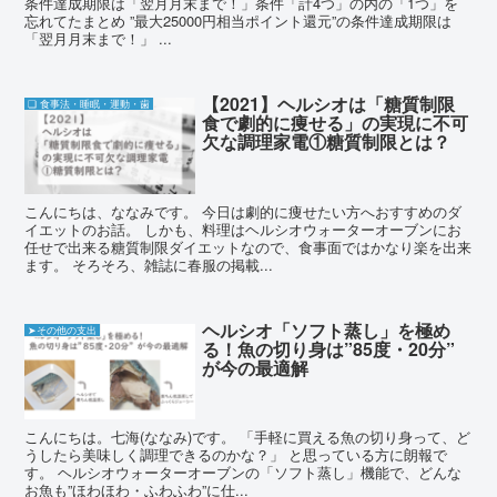
条件達成期限は「翌月月末まで！」条件「計4つ」の内の「1つ」を
忘れてたまとめ ”最大25000円相当ポイント還元”の条件達成期限は
「翌月月末まで！」 ...
【2021】ヘルシオは「糖質制限
❏ 食事法・睡眠・運動・歯
食で劇的に痩せる」の実現に不可
欠な調理家電①糖質制限とは？
こんにちは、ななみです。 今日は劇的に痩せたい方へおすすめのダ
イエットのお話。 しかも、料理はヘルシオウォーターオーブンにお
任せで出来る糖質制限ダイエットなので、食事面ではかなり楽を出来
ます。 そろそろ、雑誌に春服の掲載...
ヘルシオ「ソフト蒸し」を極め
➤その他の支出
る！魚の切り身は”85度・20分”
が今の最適解
こんにちは。七海(ななみ)です。 「手軽に買える魚の切り身って、ど
うしたら美味しく調理できるのかな？」 と思っている方に朗報で
す。 ヘルシオウォーターオーブンの「ソフト蒸し」機能で、どんな
お魚も”ほわほわ・ふわふわ”に仕...