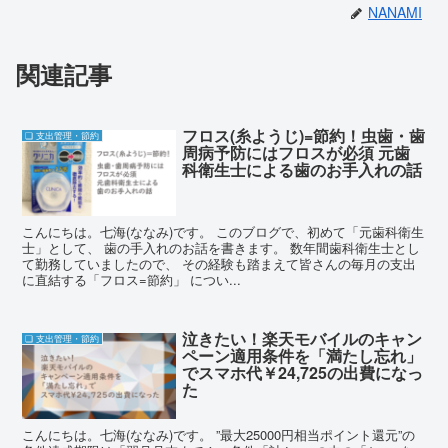
NANAMI
関連記事
フロス(糸ようじ)=節約！虫歯・歯
❏ 支出管理・節約
周病予防にはフロスが必須 元歯
科衛生士による歯のお手入れの話
こんにちは。七海(ななみ)です。 このブログで、初めて「元歯科衛生
士」として、 歯の手入れのお話を書きます。 数年間歯科衛生士とし
て勤務していましたので、 その経験も踏まえて皆さんの毎月の支出
に直結する「フロス=節約」 につい...
泣きたい！楽天モバイルのキャン
❏ 支出管理・節約
ペーン適用条件を「満たし忘れ」
でスマホ代￥24,725の出費になっ
た
こんにちは。七海(ななみ)です。 ”最大25000円相当ポイント還元”の