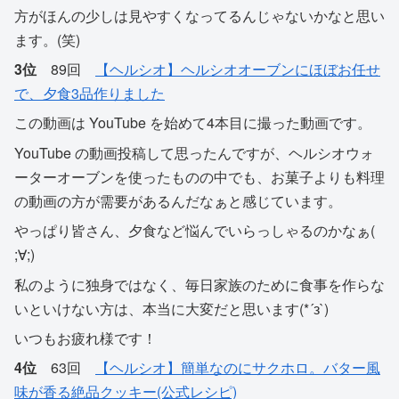
方がほんの少しは見やすくなってるんじゃないかなと思い
ます。(笑)
3位
89回
【ヘルシオ】ヘルシオオーブンにほぼお任せ
で、夕食3品作りました
この動画は YouTube を始めて4本目に撮った動画です。
YouTube の動画投稿して思ったんですが、ヘルシオウォ
ーターオーブンを使ったものの中でも、お菓子よりも料理
の動画の方が需要があるんだなぁと感じています。
やっぱり皆さん、夕食など悩んでいらっしゃるのかなぁ(
;∀;)
私のように独身ではなく、毎日家族のために食事を作らな
いといけない方は、本当に大変だと思います(*´з`)
いつもお疲れ様です！
4位
63回
【ヘルシオ】簡単なのにサクホロ。バター風
味が香る絶品クッキー(公式レシピ)