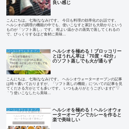
良い感じ
こんにちは。七海(ななみ)です。 今日も料理の効率化のお話です。
ヘルシオの調理の機能の中でも、使いこなすと家計も大助かりという
ものが「ソフト蒸し」です。 程よい温かさの蒸気で蒸してくれるの
で、びっくりするほど食材に美味...
ヘルシオを極める！ブロッコリー
❏ ヘルシオウォ-タ-オ-ブン
とほうれん草は「70度・42分」
のソフト蒸しでも火が通らず
こんにちは。七海(ななみ)です。 ヘルシオウォーターオーブンの記事
は時々書いておりますが、「ソフト蒸しの機能」についての記事を見
てくださる方がとても多いです。 いつもありがとうございます(*´▽
｀*) 使いこなしたら美味...
ヘルシオを極める！ヘルシオウォ
❏ ヘルシオウォ-タ-オ-ブン
ーターオーブンでカレーを作ると
楽で美味しい