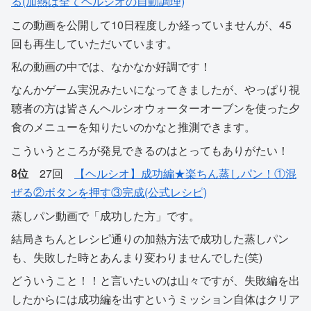
る(加熱は全てヘルシオの自動調理)
この動画を公開して10日程度しか経っていませんが、45
回も再生していただいています。
私の動画の中では、なかなか好調です！
なんかゲーム実況みたいになってきましたが、やっぱり視
聴者の方は皆さんヘルシオウォーターオーブンを使った夕
食のメニューを知りたいのかなと推測できます。
こういうところが発見できるのはとってもありがたい！
8位
27回
【ヘルシオ】成功編★楽ちん蒸しパン！①混
ぜる②ボタンを押す③完成(公式レシピ)
蒸しパン動画で「成功した方」です。
結局きちんとレシピ通りの加熱方法で成功した蒸しパン
も、失敗した時とあんまり変わりませんでした(笑)
どういうこと！！と言いたいのは山々ですが、失敗編を出
したからには成功編を出すというミッション自体はクリア