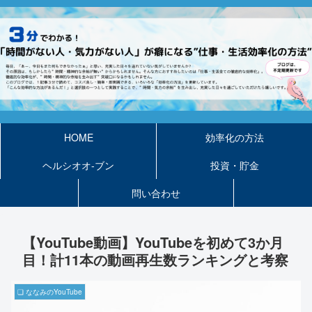
HOME
効率化の方法
ヘルシオオ-ブン
投資・貯金
問い合わせ
【YouTube動画】YouTubeを初めて3か月
目！計11本の動画再生数ランキングと考察
❏ ななみのYouTube