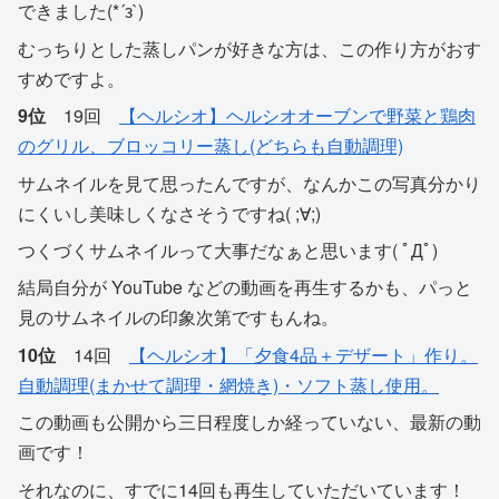
できました(*´з`)
むっちりとした蒸しパンが好きな方は、この作り方がおす
すめですよ。
9位
19回
【ヘルシオ】ヘルシオオーブンで野菜と鶏肉
のグリル、ブロッコリー蒸し(どちらも自動調理)
サムネイルを見て思ったんですが、なんかこの写真分かり
にくいし美味しくなさそうですね( ;∀;)
つくづくサムネイルって大事だなぁと思います( ﾟДﾟ)
結局自分が YouTube などの動画を再生するかも、パっと
見のサムネイルの印象次第ですもんね。
10位
14回
【ヘルシオ】「夕食4品＋デザート」作り。
自動調理(まかせて調理・網焼き)・ソフト蒸し使用。
この動画も公開から三日程度しか経っていない、最新の動
画です！
それなのに、すでに14回も再生していただいています！