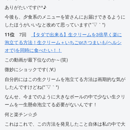
ありがたいです(^^♪
今後も、夕食系のメニューを皆さんにお届けできるように
したほうがいいなと改めて思っています(*´▽｀*)
11位
7回
【タダで出来る】生クリームを3倍早く楽に
泡立てる方法！生クリーム＋いちごorさつまいも(ヘルシ
オで)を同時に食べたい！！
この動画が最下位なのか～(笑)
微妙にショックです( ;∀;)
自分的にはこの生クリームを泡立てる方法は画期的な気が
したんですけどね(*´▽｀*)
なんせ、今までのように大きなボールの中で少ない生クリ
ームを一生懸命泡立てる必要がないんです！
何と楽チン☆彡
これはこれで、この方法を発見したこと自体は私の中で大