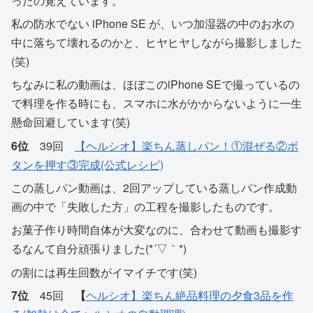
ったの覚えています。
私の防水でない iPhone SE が、いつ加湿器の中のお水の
中に落ちて壊れるのかと、ヒヤヒヤしながら撮影しました
(笑)
ちなみに私の動画は、ほぼこのiPhone SEで撮っているの
で料理を作る時にも、スマホに水がかからないように一生
懸命回避しています(笑)
6位
39回
【ヘルシオ】楽ちん蒸しパン！①混ぜる②ボ
タンを押す③完成(公式レシピ)
この蒸しパン動画は、2回アップしている蒸しパン作成動
画の中で「失敗した方」の工程を撮影したものです。
お菓子作り時間自体が大変なのに、合わせて動画も撮影す
るなんて自分頑張りました(*´▽｀*)
の割には再生回数がイマイチです(笑)
7位
45回
【
ヘルシオ】楽ちん絶品料理の夕食3品を作