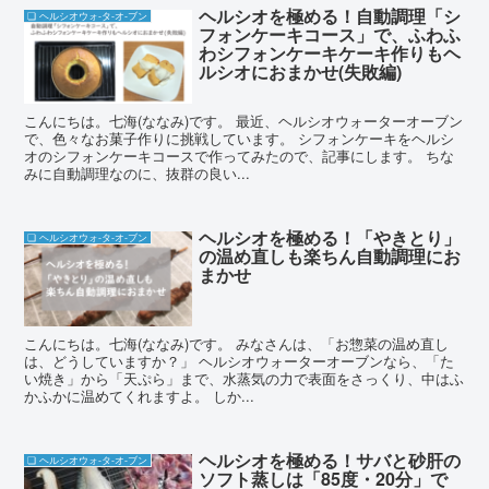
ヘルシオを極める！自動調理「シ
❏ ヘルシオウォ-タ-オ-ブン
フォンケーキコース」で、ふわふ
わシフォンケーキケーキ作りもヘ
ルシオにおまかせ(失敗編)
こんにちは。七海(ななみ)です。 最近、ヘルシオウォーターオーブン
で、色々なお菓子作りに挑戦しています。 シフォンケーキをヘルシ
オのシフォンケーキコースで作ってみたので、記事にします。 ちな
みに自動調理なのに、抜群の良い...
ヘルシオを極める！「やきとり」
❏ ヘルシオウォ-タ-オ-ブン
の温め直しも楽ちん自動調理にお
まかせ
こんにちは。七海(ななみ)です。 みなさんは、「お惣菜の温め直し
は、どうしていますか？」 ヘルシオウォーターオーブンなら、「た
い焼き」から「天ぷら」まで、水蒸気の力で表面をさっくり、中はふ
かふかに温めてくれますよ。 しか...
ヘルシオを極める！サバと砂肝の
❏ ヘルシオウォ-タ-オ-ブン
ソフト蒸しは「85度・20分」で