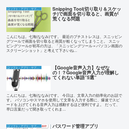
Snipping Tool(切り取り＆スケッ
❏ ソフト・アプリ・サブスク
チ)で画面を切り取ると、画質が
荒くなる問題
こんにちは。七海(ななみ)です。 最近のプチストレスは、スニッピン
グツールで画面を切り取ると画質が粗くなってしまうこと。 スニッ
ピングツールが初耳の方は、「スニッピングツール＝パソコン画面の
スクリーンショット」と考えて下さいね...
【Google音声入力】なぜな
❏ ソフト・アプリ・サブスク
の！？Google音声入力が理解し
てくれない単語”5選”
こんにちは。七海(ななみ)です。 今日は、文章入力の効率化のお話で
す。 パソコンやスマホを使用して文章を入力する際に、爆速でスピ
ードを上げてくれる音声入力は感動するほど便利ですよ。 だって、
早口言葉だって聞き取ってくれま...
パスワード管理アプリ
❏ ソフト・アプリ・サブスク