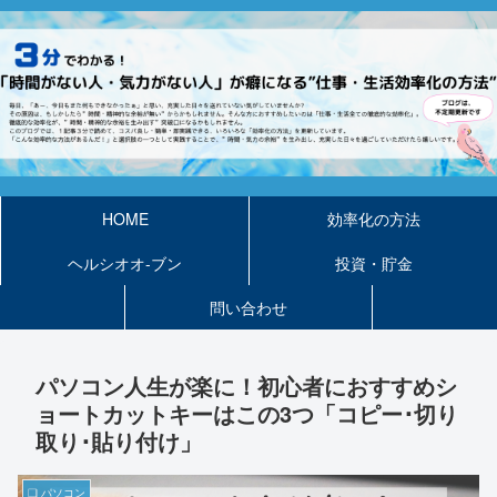
HOME
効率化の方法
ヘルシオオ-ブン
投資・貯金
問い合わせ
パソコン人生が楽に！初心者におすすめシ
ョートカットキーはこの3つ「コピー･切り
取り･貼り付け」
❏ パソコン