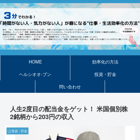
HOME
効率化の方法
ヘルシオオ-ブン
投資・貯金
問い合わせ
人生2度目の配当金をゲット！ 米国個別株
2銘柄から203円の収入
❏ 投資・貯金