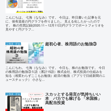
こんにちは。 七海（ななみ）です。 今日は、昨日書いた記事を元
に、保有資産の円グラフを作りました。 見える化したかったので
す。 株の売買記録(2020.11～12月11日)円グラフでポートフォリオを
見やすく円グラフ...
超初心者、株用語のお勉強③
❏ 投資・貯金
こんにちわ。 七海（ななみ）です。 今日も、株のお勉強です。 今日
の株用語の勉強③５語（累計15語）株式会社、株式投資の仕組みを
知る（相変わらずここもお勉強）経済の勉強（アプリで日経新聞のニ
ュースチェック） 小さな...
スカッとする発言が気持ちいい
❏ 投資・貯金
本 バカでも稼げる 「米国株」
高配当投資