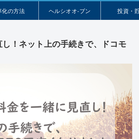
率化の方法
ヘルシオオ-ブン
投資・
見直し！ネット上の手続きで、ドコモ
た