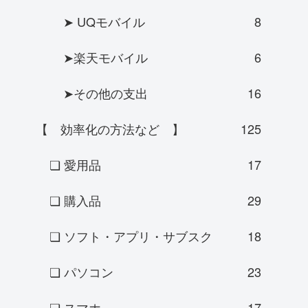
➤ UQモバイル
8
➤楽天モバイル
6
➤その他の支出
16
【 効率化の方法など 】
125
❏ 愛用品
17
❏ 購入品
29
❏ ソフト・アプリ・サブスク
18
❏ パソコン
23
❏ スマホ
17