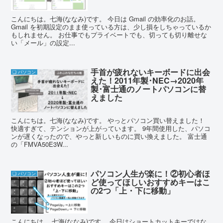
こんにちは。七海(ななみ)です。 今日は Gmail の効率化のお話。
Gmail を初期設定のまま使っている方は、少し損をしちゃっているか
もしれません。 お仕事でもプライベートでも、切っても切り離せな
い「メール」の設定...
手首が疲れないキーボードに出会
❏ パソコン
えた！2011年製･NEC→2020年
製･富士通のノートパソコンに替
えました
こんにちは。七海(ななみ)です。 やっとパソコン買い替えました！
快適すぎて、テンションが上がっています。 9年間使用した、パソコ
ンが遅くなったので、やっと新しいものに買い換えました。 富士通
の「FMVA50E3W...
パソコン人生が楽に！②初心者ほ
❏ パソコン
ど使ってほしいおすすめキーはこ
の2つ「上・下に移動」
こんにちは。 七海(ななみ)です。 今日はショートカットキーではな