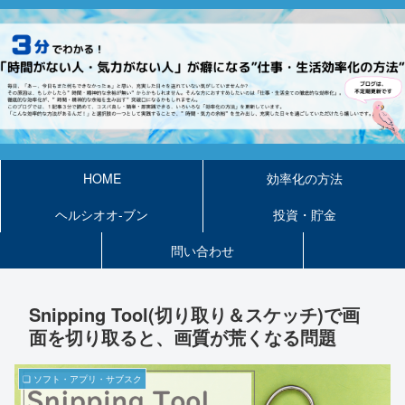
HOME
効率化の方法
ヘルシオオ-ブン
投資・貯金
問い合わせ
Snipping Tool(切り取り＆スケッチ)で画
面を切り取ると、画質が荒くなる問題
❏ ソフト・アプリ・サブスク