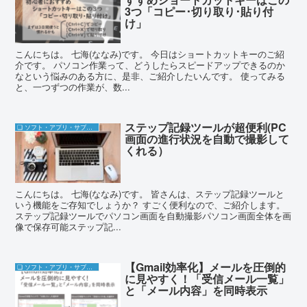
3つ「コピー･切り取り･貼り付
け」
こんにちは。 七海(ななみ)です。 今日はショートカットキーのご紹
介です。 パソコン作業って、どうしたらスピードアップできるのか
なという悩みのある方に、是非、ご紹介したいんです。 使ってみる
と、一つずつの作業が、数...
ステップ記録ツールが超便利(PC
❏ ソフト・アプリ・サブスク
画面の進行状況を自動で撮影して
くれる）
こんにちは。 七海(ななみ)です。 皆さんは、ステップ記録ツールと
いう機能をご存知でしょうか？ すごく便利なので、ご紹介します。
ステップ記録ツールでパソコン画面を自動撮影パソコン画面全体を画
像で保存可能ステップ記...
【Gmail効率化】メールを圧倒的
❏ ソフト・アプリ・サブスク
に見やすく！「受信メール一覧」
と「メール内容」を同時表示