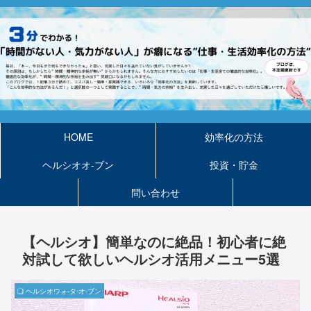
HOME
効率化の方法
ヘルシオオ-ブン
投資・貯金
問い合わせ
【ヘルシオ】簡単なのに絶品！初心者に絶
対試して欲しいヘルシオ活用メニュー5選
❏ ヘルシオウォ-タ-オ-ブン