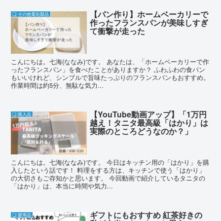
【パン作り】ホームベーカリーで
❏ その他電化製品
作ったフランスパンが美味しすぎ
て衝撃が走った
こんにちは。七海(ななみ)です。 あなたは、「ホームベーカリーで作
ったフランスパン」を食べたことがありますか？ ふわふわの食パン
もいいけれど、シンプルで旨味たっぷりのフランスパンもおすすめ。
作業時間は約5分、無駄な気力...
【YouTube動画アップ】「1万円
❏ 購入品
越え！タニタ最高級「はかり」は
実際のところどうなのか？」
こんにちは。七海(ななみ)です。 今日はキッチン用の「はかり」を購
入したという話です！ 料理をする方は、キッチンで使う「はかり」
の大切さもご存知かと思います。 今回動画で紹介しているタニタの
「はかり」は、本当に時間や気力...
ギフトにもおすすめ 紅茶好きの
❏ 愛用品