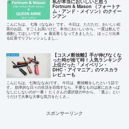
私が本当においしいと思う
Fortnum & Mason （フォートナ
ム・アンド・メイソン）のクイー
ンアン
こんにちは。 七海（ななみ）です。 今日は、ただただ、おいしい紅
茶のお話。 すごくお高いけど、本当においしいから、一度は飲んで
感動してほしいです ｗ 最近寒くなってきましたし、ほっこり出来
る紅茶でリフレッシュしまし...
【コスメ断捨離】手が伸びなくな
❏ コスメ
った時が捨て時！人気ランキング
上位だった「メイベリン・
DHC・アイマニア」のマスカラ
レビューも
こんにちは。七海(ななみ)です。 今日は、断捨離をしたという話で
す。 効率的な日々の生活を目指すなら、不要なものは家におきっぱ
なしにしないのが一番！ たくさんの選択肢の中から、「選ぶ」とい
うだけで大事な大事な気力をたくさ...
スポンサーリンク