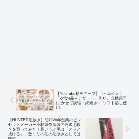
【YouTube動画アップ】〈ヘルシオ〉
「夕食4品＋デザート」作り。自動調理
(まかせて調理・網焼き)・ソフト蒸し使
用。
【HUNTER毛抜き】昭和20年創業のピン
セットメーカー小林製作所製の高級毛抜
きを買ってみた！長いうぶ毛は「スッと
抜ける」、数ミリの毛の毛抜きとしては
微妙