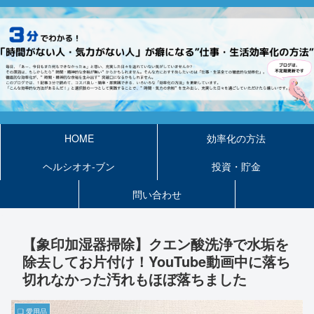
HOME
効率化の方法
ヘルシオオ-ブン
投資・貯金
問い合わせ
【象印加湿器掃除】クエン酸洗浄で水垢を
除去してお片付け！YouTube動画中に落ち
切れなかった汚れもほぼ落ちました
❏ 愛用品