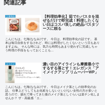
関連記事
【料理効率化】茹でたパスタを混
❏ 愛用品
ぜるだけで即完成！料理したくな
い日はコスパ良しの絶品パスタソ
ースに頼る
こんにちは。七海(ななみ)です。 今日は、料理効率化の話です。 基
本は毎日自炊をするけれど、時には料理がしたくないという日もあり
ますよね。 そんな時には、気力も時間もあまり使わずに完成しちゃ
う料理の手段をもっておくことも...
濃い目のアイラインも摩擦最小で
❏ コスメ
するする落とす！エレガンス「ア
イメイクアップ リムーバーWP」
こんにちは。七海(ななみ)です。 今日はメイク落としの効率化のお
話。 仕事上どうしてもお化粧をしないといけない女性の方が多いと
思うので、疲れて帰ってきた後のメイク落としぐらいは楽チン化しま
せんか？ ザ・高級感「エ...